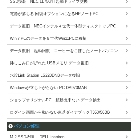
SSD換装｜NEC LL750/H 起動ドライブ交換
電源が落ちる 回復オプションになるHPノートPC
データ復旧｜NECインテル４世代一体型ディスクトップPC
Win７PCのデータを９世代Win11PCに移植
データ復旧 起動回復｜コーヒーをこぼしたノートパソコン
挿しこみ口が折れた USBメモリ データ復旧
水没Link Station LS220DNBデータ復旧
Windowsが立ち上がらない PC-DA970MAB
ショップオリジナルPC 起動出来ない データ抽出
ログイン画面から動かない東芝ダイナブックT350/56BB
パソコン修理
M.2 SSD故障｜ DELL inspiron