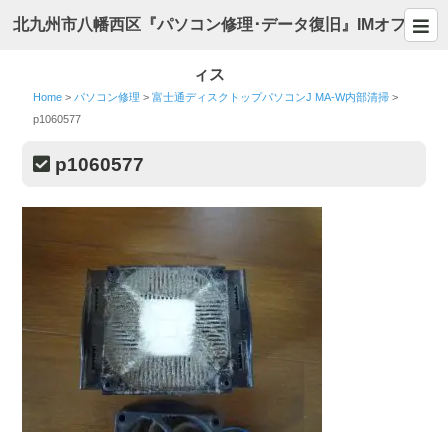
北九州市八幡西区『パソコン修理･データ復旧』IMオフ
ィス
Home
>
パソコン修理
>
富士通ディスクトップパソコンJ MA-W内部清掃
>
p1060577
p1060577