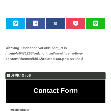
Warning
: Undefined variable $cat_ct in
/home/c6471263/public_html/im-office.net/wp-
content/themes/f8012/related-cat.php
on line
8
お問い合わせ
Contact Form