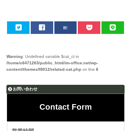
Warning
: Undefined variable $cat_ct in
/home/c6471263/public_html/im-office.net/wp-
content/themes/f8012/related-cat.php
on line
8
お問い合わせ
Contact Form