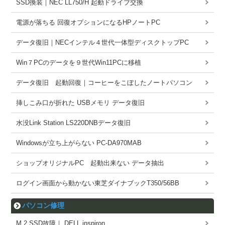
SSD換装｜NEC LL750/H 起動ドライブ交換
電源が落ちる 回復オプションになるHPノートPC
データ復旧｜NECインテル４世代一体型ディスクトップPC
Win７PCのデータを９世代Win11PCに移植
データ復旧 起動回復｜コーヒーをこぼしたノートパソコン
挿しこみ口が折れた USBメモリ データ復旧
水没Link Station LS220DNBデータ復旧
Windowsが立ち上がらない PC-DA970MAB
ショップオリジナルPC 起動出来ない データ抽出
ログイン画面から動かない東芝ダイナブックT350/56BB
パソコン修理
M.2 SSD故障｜ DELL inspiron