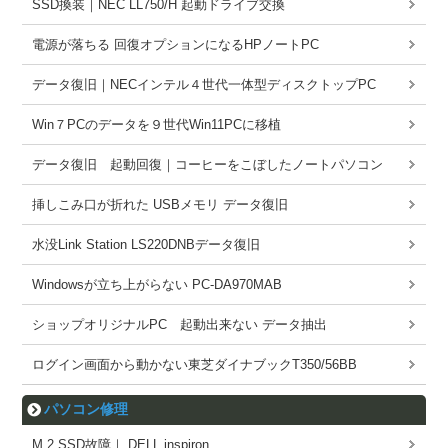
SSD換装｜NEC LL750/H 起動ドライブ交換
電源が落ちる 回復オプションになるHPノートPC
データ復旧｜NECインテル４世代一体型ディスクトップPC
Win７PCのデータを９世代Win11PCに移植
データ復旧 起動回復｜コーヒーをこぼしたノートパソコン
挿しこみ口が折れた USBメモリ データ復旧
水没Link Station LS220DNBデータ復旧
Windowsが立ち上がらない PC-DA970MAB
ショップオリジナルPC 起動出来ない データ抽出
ログイン画面から動かない東芝ダイナブックT350/56BB
パソコン修理
M.2 SSD故障｜ DELL inspiron