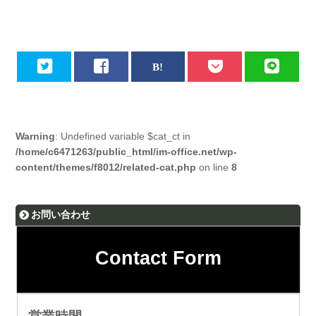
Warning
: Undefined variable $cat_ct in
/home/c6471263/public_html/im-office.net/wp-
content/themes/f8012/related-cat.php
on line
8
お問い合わせ
Contact Form