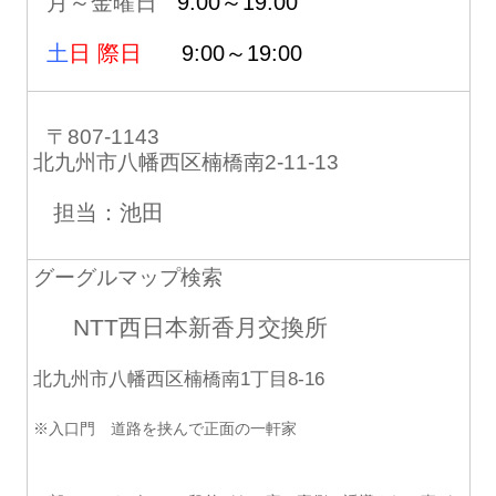
月～金曜日
9:00～19:00
土
日 際日
9:00～19:00
〒807-1143
北九州市八幡西区楠橋南2-11-13
担当：池田
グーグルマップ検索
NTT西日本新香月交換所
北九州市八幡西区楠橋南1丁目8-16
※入口門 道路を挟んで正面の一軒家