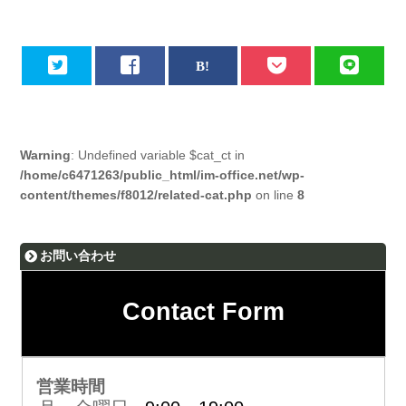
Warning
: Undefined variable $cat_ct in
/home/c6471263/public_html/im-office.net/wp-
content/themes/f8012/related-cat.php
on line
8
お問い合わせ
Contact Form
営業時間