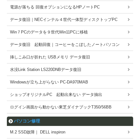
電源が落ちる 回復オプションになるHPノートPC
データ復旧｜NECインテル４世代一体型ディスクトップPC
Win７PCのデータを９世代Win11PCに移植
データ復旧 起動回復｜コーヒーをこぼしたノートパソコン
挿しこみ口が折れた USBメモリ データ復旧
水没Link Station LS220DNBデータ復旧
Windowsが立ち上がらない PC-DA970MAB
ショップオリジナルPC 起動出来ない データ抽出
ログイン画面から動かない東芝ダイナブックT350/56BB
パソコン修理
M.2 SSD故障｜ DELL inspiron