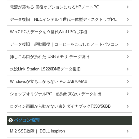
電源が落ちる 回復オプションになるHPノートPC
データ復旧｜NECインテル４世代一体型ディスクトップPC
Win７PCのデータを９世代Win11PCに移植
データ復旧 起動回復｜コーヒーをこぼしたノートパソコン
挿しこみ口が折れた USBメモリ データ復旧
水没Link Station LS220DNBデータ復旧
Windowsが立ち上がらない PC-DA970MAB
ショップオリジナルPC 起動出来ない データ抽出
ログイン画面から動かない東芝ダイナブックT350/56BB
パソコン修理
M.2 SSD故障｜ DELL inspiron