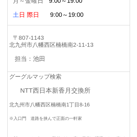
月～金曜日
9:00～19:00
土
日 際日
9:00～19:00
〒807-1143
北九州市八幡西区楠橋南2-11-13
担当：池田
グーグルマップ検索
NTT西日本新香月交換所
北九州市八幡西区楠橋南1丁目8-16
※入口門 道路を挟んで正面の一軒家