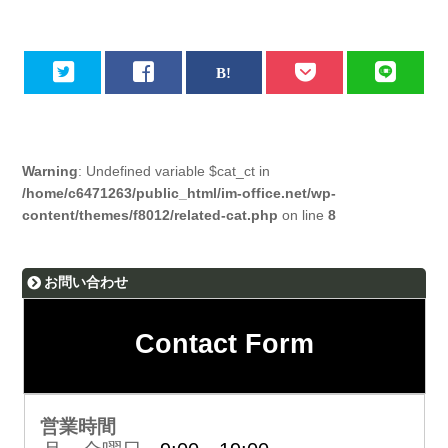
Warning
: Undefined variable $cat_ct in
/home/c6471263/public_html/im-office.net/wp-
content/themes/f8012/related-cat.php
on line
8
お問い合わせ
Contact Form
営業時間