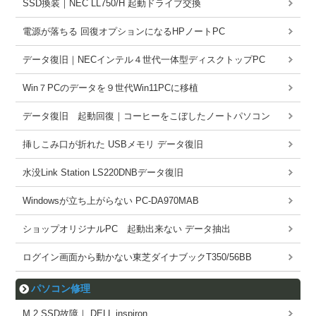
SSD換装｜NEC LL750/H 起動ドライブ交換
電源が落ちる 回復オプションになるHPノートPC
データ復旧｜NECインテル４世代一体型ディスクトップPC
Win７PCのデータを９世代Win11PCに移植
データ復旧 起動回復｜コーヒーをこぼしたノートパソコン
挿しこみ口が折れた USBメモリ データ復旧
水没Link Station LS220DNBデータ復旧
Windowsが立ち上がらない PC-DA970MAB
ショップオリジナルPC 起動出来ない データ抽出
ログイン画面から動かない東芝ダイナブックT350/56BB
パソコン修理
M.2 SSD故障｜ DELL inspiron