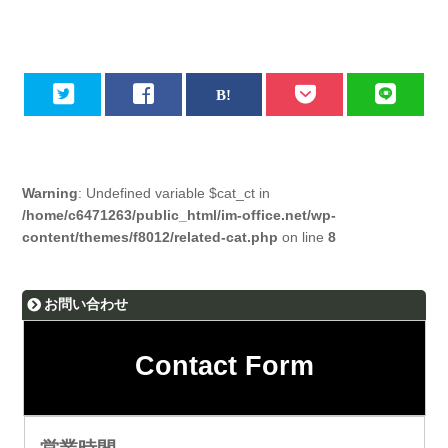
Warning
: Undefined variable $cat_ct in
/home/c6471263/public_html/im-office.net/wp-
content/themes/f8012/related-cat.php
on line
8
お問い合わせ
Contact Form