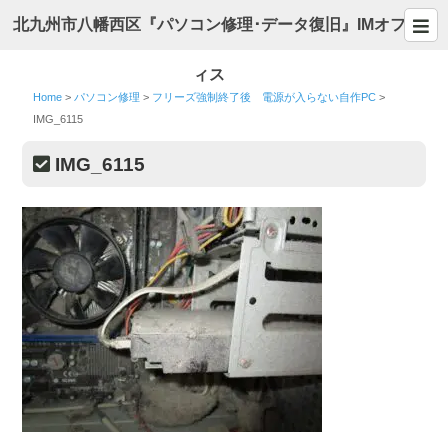
北九州市八幡西区『パソコン修理･データ復旧』IMオフ
ィス
Home
>
パソコン修理
>
フリーズ強制終了後 電源が入らない自作PC
>
IMG_6115
IMG_6115