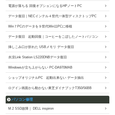
電源が落ちる 回復オプションになるHPノートPC
データ復旧｜NECインテル４世代一体型ディスクトップPC
Win７PCのデータを９世代Win11PCに移植
データ復旧 起動回復｜コーヒーをこぼしたノートパソコン
挿しこみ口が折れた USBメモリ データ復旧
水没Link Station LS220DNBデータ復旧
Windowsが立ち上がらない PC-DA970MAB
ショップオリジナルPC 起動出来ない データ抽出
ログイン画面から動かない東芝ダイナブックT350/56BB
パソコン修理
M.2 SSD故障｜ DELL inspiron