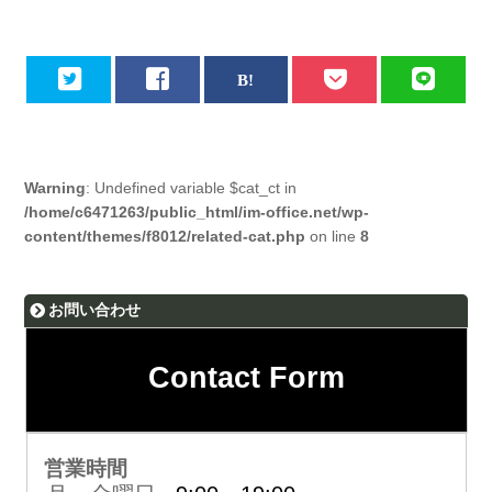
Warning
: Undefined variable $cat_ct in
/home/c6471263/public_html/im-office.net/wp-
content/themes/f8012/related-cat.php
on line
8
お問い合わせ
Contact Form
営業時間