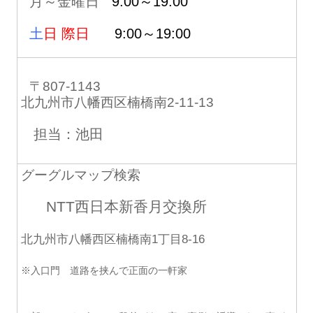
月～金曜日
9:00～19:00
土
日 際日
9:00～19:00
〒807-1143
北九州市八幡西区楠橋南2-11-13
担当：池田
グーグルマップ検索
NTT西日本新香月交換所
北九州市八幡西区楠橋南1丁目8-16
※入口門 道路を挟んで正面の一軒家