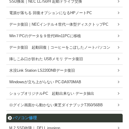
SSD換装｜NEC LL750/H 起動ドライブ交換
電源が落ちる 回復オプションになるHPノートPC
データ復旧｜NECインテル４世代一体型ディスクトップPC
Win７PCのデータを９世代Win11PCに移植
データ復旧 起動回復｜コーヒーをこぼしたノートパソコン
挿しこみ口が折れた USBメモリ データ復旧
水没Link Station LS220DNBデータ復旧
Windowsが立ち上がらない PC-DA970MAB
ショップオリジナルPC 起動出来ない データ抽出
ログイン画面から動かない東芝ダイナブックT350/56BB
パソコン修理
M.2 SSD故障｜ DELL inspiron