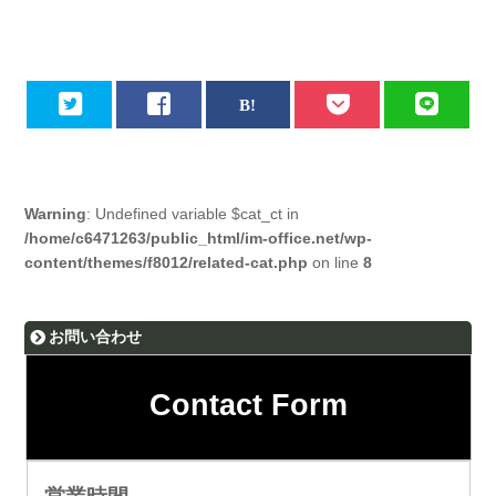
Warning
: Undefined variable $cat_ct in
/home/c6471263/public_html/im-office.net/wp-
content/themes/f8012/related-cat.php
on line
8
お問い合わせ
Contact Form