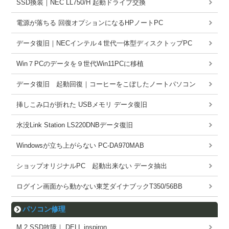
SSD換装｜NEC LL750/H 起動ドライブ交換
電源が落ちる 回復オプションになるHPノートPC
データ復旧｜NECインテル４世代一体型ディスクトップPC
Win７PCのデータを９世代Win11PCに移植
データ復旧 起動回復｜コーヒーをこぼしたノートパソコン
挿しこみ口が折れた USBメモリ データ復旧
水没Link Station LS220DNBデータ復旧
Windowsが立ち上がらない PC-DA970MAB
ショップオリジナルPC 起動出来ない データ抽出
ログイン画面から動かない東芝ダイナブックT350/56BB
パソコン修理
M.2 SSD故障｜ DELL inspiron