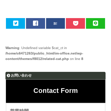
Warning
: Undefined variable $cat_ct in
/home/c6471263/public_html/im-office.net/wp-
content/themes/f8012/related-cat.php
on line
8
お問い合わせ
Contact Form