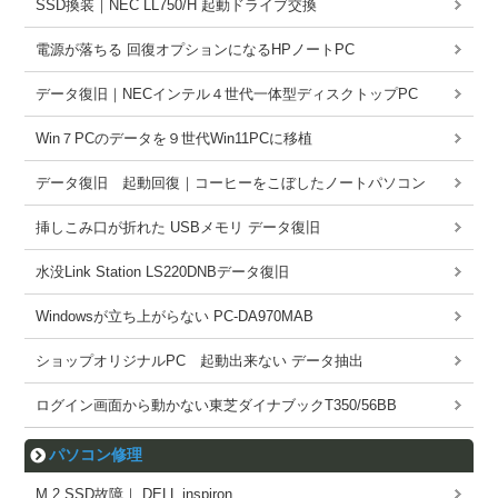
SSD換装｜NEC LL750/H 起動ドライブ交換
電源が落ちる 回復オプションになるHPノートPC
データ復旧｜NECインテル４世代一体型ディスクトップPC
Win７PCのデータを９世代Win11PCに移植
データ復旧 起動回復｜コーヒーをこぼしたノートパソコン
挿しこみ口が折れた USBメモリ データ復旧
水没Link Station LS220DNBデータ復旧
Windowsが立ち上がらない PC-DA970MAB
ショップオリジナルPC 起動出来ない データ抽出
ログイン画面から動かない東芝ダイナブックT350/56BB
パソコン修理
M.2 SSD故障｜ DELL inspiron