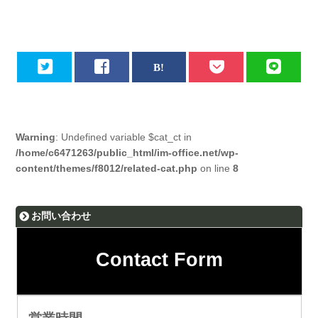
Warning
: Undefined variable $cat_ct in
/home/c6471263/public_html/im-office.net/wp-
content/themes/f8012/related-cat.php
on line
8
お問い合わせ
Contact Form