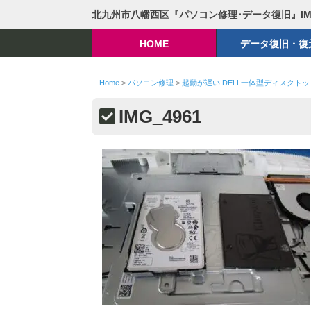
北九州市八幡西区『パソコン修理･データ復旧』I
HOME
データ復旧・復
Home
>
パソコン修理
>
起動が遅い DELL一体型ディスクトッ
IMG_4961