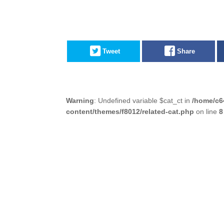
Tweet
Share
Warning
: Undefined variable $cat_ct in
/home/c6
content/themes/f8012/related-cat.php
on line
8