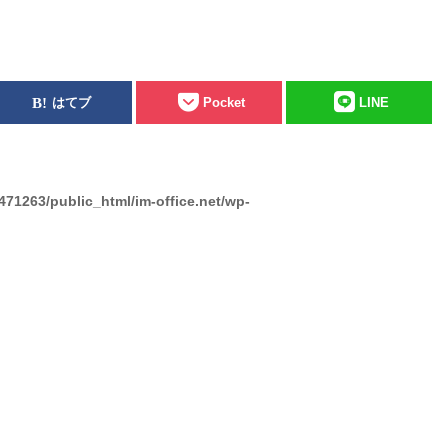
はてブ
Pocket
LINE
471263/public_html/im-office.net/wp-