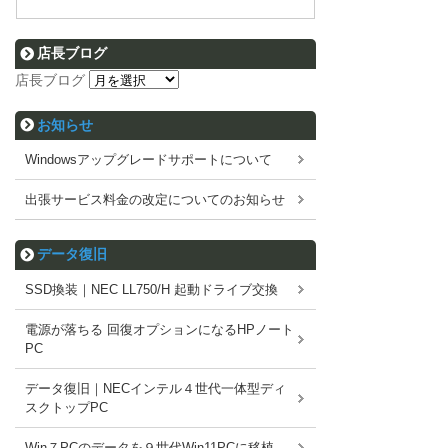
店長ブログ
店長ブログ
お知らせ
Windowsアップグレードサポートについて
出張サービス料金の改定についてのお知らせ
データ復旧
SSD換装｜NEC LL750/H 起動ドライブ交換
電源が落ちる 回復オプションになるHPノート
PC
データ復旧｜NECインテル４世代一体型ディ
スクトップPC
Win７PCのデータを９世代Win11PCに移植