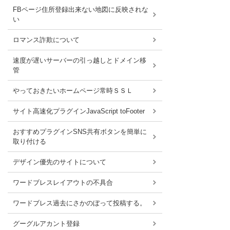
FBページ住所登録出来ない地図に反映されな
い
ロマンス詐欺について
速度が遅いサーバーの引っ越しとドメイン移
管
やっておきたいホームページ常時ＳＳＬ
サイト高速化プラグインJavaScript toFooter
おすすめプラグインSNS共有ボタンを簡単に
取り付ける
デザイン優先のサイトについて
ワードブレスレイアウトの不具合
ワードブレス過去にさかのぼって投稿する。
グーグルアカント登録