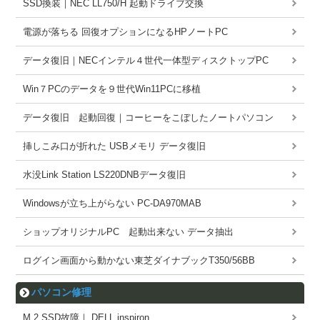
SSD換装｜NEC LL750/H 起動ドライブ交換
電源が落ちる 回復オプションになるHPノートPC
データ復旧｜NECインテル４世代一体型ディスクトップPC
Win７PCのデータを９世代Win11PCに移植
データ復旧 起動回復｜コーヒーをこぼしたノートパソコン
挿しこみ口が折れた USBメモリ データ復旧
水没Link Station LS220DNBデータ復旧
Windowsが立ち上がらない PC-DA970MAB
ショップオリジナルPC 起動出来ない データ抽出
ログイン画面から動かない東芝ダイナブックT350/56BB
パソコン修理
M.2 SSD故障｜ DELL inspiron