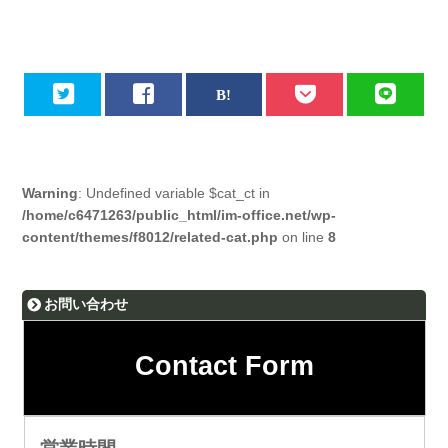
Warning
: Undefined variable $cat_ct in
/home/c6471263/public_html/im-office.net/wp-
content/themes/f8012/related-cat.php
on line
8
お問い合わせ
Contact Form