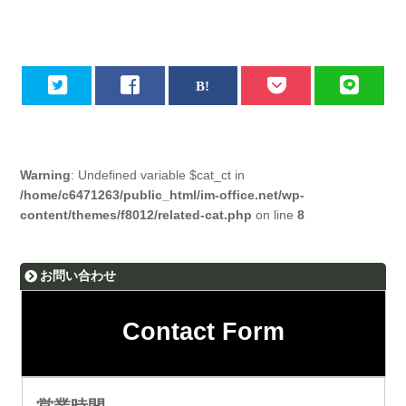
Warning
: Undefined variable $cat_ct in
/home/c6471263/public_html/im-office.net/wp-
content/themes/f8012/related-cat.php
on line
8
お問い合わせ
Contact Form