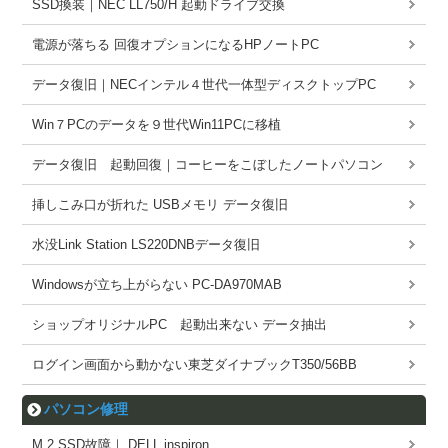
SSD換装｜NEC LL750/H 起動ドライブ交換
電源が落ちる 回復オプションになるHPノートPC
データ復旧｜NECインテル４世代一体型ディスクトップPC
Win７PCのデータを９世代Win11PCに移植
データ復旧 起動回復｜コーヒーをこぼしたノートパソコン
挿しこみ口が折れた USBメモリ データ復旧
水没Link Station LS220DNBデータ復旧
Windowsが立ち上がらない PC-DA970MAB
ショップオリジナルPC 起動出来ない データ抽出
ログイン画面から動かない東芝ダイナブックT350/56BB
パソコン修理
M.2 SSD故障｜ DELL inspiron