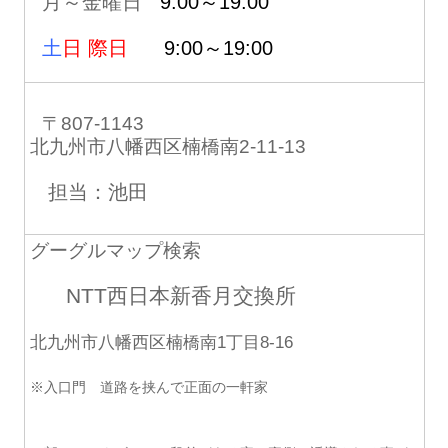
月～金曜日
9:00～19:00
土
日 際日
9:00～19:00
〒807-1143
北九州市八幡西区楠橋南2-11-13
担当：池田
グーグルマップ検索
NTT西日本新香月交換所
北九州市八幡西区楠橋南1丁目8-16
※入口門 道路を挟んで正面の一軒家