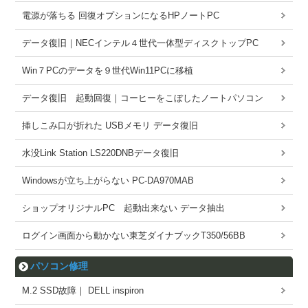
電源が落ちる 回復オプションになるHPノートPC
データ復旧｜NECインテル４世代一体型ディスクトップPC
Win７PCのデータを９世代Win11PCに移植
データ復旧 起動回復｜コーヒーをこぼしたノートパソコン
挿しこみ口が折れた USBメモリ データ復旧
水没Link Station LS220DNBデータ復旧
Windowsが立ち上がらない PC-DA970MAB
ショップオリジナルPC 起動出来ない データ抽出
ログイン画面から動かない東芝ダイナブックT350/56BB
パソコン修理
M.2 SSD故障｜ DELL inspiron