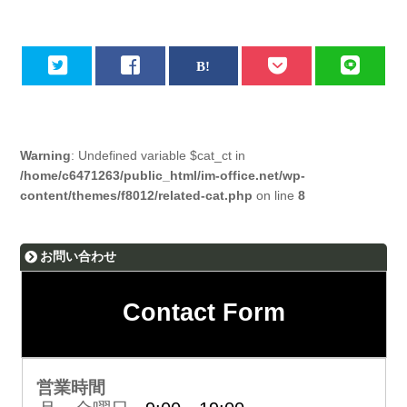
Warning
: Undefined variable $cat_ct in
/home/c6471263/public_html/im-office.net/wp-
content/themes/f8012/related-cat.php
on line
8
お問い合わせ
Contact Form
営業時間