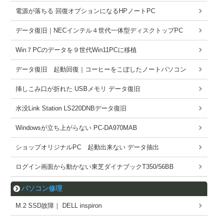
電源が落ちる 回復オプションになるHPノートPC
データ復旧｜NECインテル４世代一体型ディスクトップPC
Win７PCのデータを９世代Win11PCに移植
データ復旧 起動回復｜コーヒーをこぼしたノートパソコン
挿しこみ口が折れた USBメモリ データ復旧
水没Link Station LS220DNBデータ復旧
Windowsが立ち上がらない PC-DA970MAB
ショップオリジナルPC 起動出来ない データ抽出
ログイン画面から動かない東芝ダイナブックT350/56BB
パソコン修理
M.2 SSD故障｜ DELL inspiron