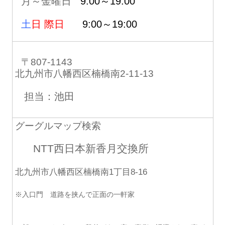
月～金曜日
9:00～19:00
土
日 際日
9:00～19:00
〒807-1143
北九州市八幡西区楠橋南2-11-13
担当：池田
グーグルマップ検索
NTT西日本新香月交換所
北九州市八幡西区楠橋南1丁目8-16
※入口門 道路を挟んで正面の一軒家