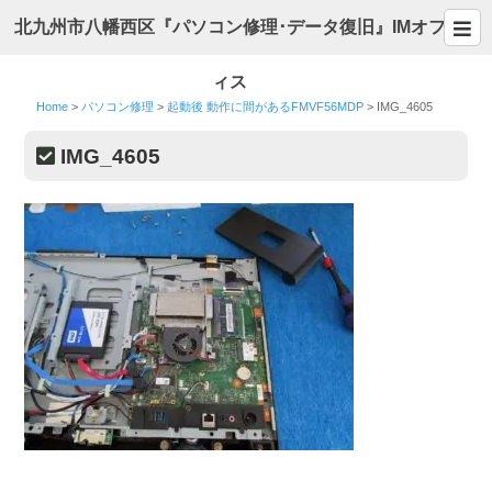
北九州市八幡西区『パソコン修理･データ復旧』IMオフ
ィス
Home
>
パソコン修理
>
起動後 動作に間があるFMVF56MDP
>
IMG_4605
IMG_4605