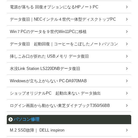
電源が落ちる 回復オプションになるHPノートPC
データ復旧｜NECインテル４世代一体型ディスクトップPC
Win７PCのデータを９世代Win11PCに移植
データ復旧 起動回復｜コーヒーをこぼしたノートパソコン
挿しこみ口が折れた USBメモリ データ復旧
水没Link Station LS220DNBデータ復旧
Windowsが立ち上がらない PC-DA970MAB
ショップオリジナルPC 起動出来ない データ抽出
ログイン画面から動かない東芝ダイナブックT350/56BB
パソコン修理
M.2 SSD故障｜ DELL inspiron