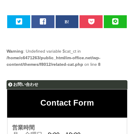
Warning
: Undefined variable $cat_ct in
/home/c6471263/public_html/im-office.net/wp-
content/themes/f8012/related-cat.php
on line
8
お問い合わせ
Contact Form
営業時間