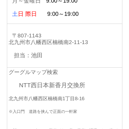
月～金曜日
9:00～19:00
土
日 際日
9:00～19:00
〒807-1143
北九州市八幡西区楠橋南2-11-13
担当：池田
グーグルマップ検索
NTT西日本新香月交換所
北九州市八幡西区楠橋南1丁目8-16
※入口門 道路を挟んで正面の一軒家