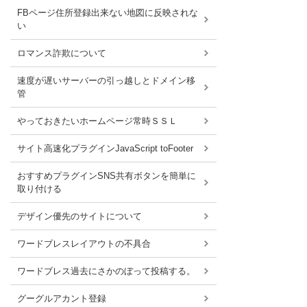
FBページ住所登録出来ない地図に反映されな
い
ロマンス詐欺について
速度が遅いサーバーの引っ越しとドメイン移
管
やっておきたいホームページ常時ＳＳＬ
サイト高速化プラグインJavaScript toFooter
おすすめプラグインSNS共有ボタンを簡単に
取り付ける
デザイン優先のサイトについて
ワードブレスレイアウトの不具合
ワードブレス過去にさかのぼって投稿する。
グーグルアカント登録