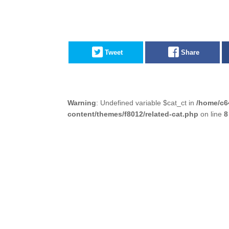
Tweet
Share
Warning
: Undefined variable $cat_ct in
/home/c6
content/themes/f8012/related-cat.php
on line
8