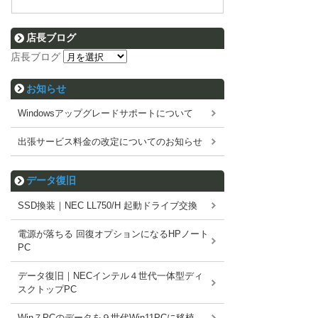
店長ブログ
店長ブログ
お知らせ
Windowsアップグレードサポートについて
出張サービス料金の改定についてのお知らせ
データ復旧
SSD換装｜NEC LL750/H 起動ドライブ交換
電源が落ちる 回復オプションになるHPノート
PC
データ復旧｜NECインテル４世代一体型ディ
スクトップPC
Win７PCのデータを９世代Win11PCに移植