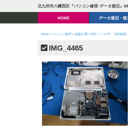
北九州市八幡西区『パソコン修理･データ復旧』I
HOME
データ復旧・復
Home
>
パソコン修理
>
起動が遅いNECノートPC SSD換装
IMG_4465