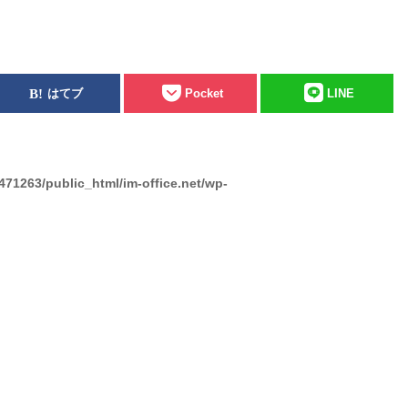
はてブ
Pocket
LINE
471263/public_html/im-office.net/wp-