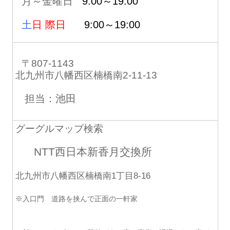
月～金曜日
9:00～19:00
土
日 際日
9:00～19:00
〒807-1143
北九州市八幡西区楠橋南2-11-13
担当：池田
グーグルマップ検索
NTT西日本新香月交換所
北九州市八幡西区楠橋南1丁目8-16
※入口門 道路を挟んで正面の一軒家