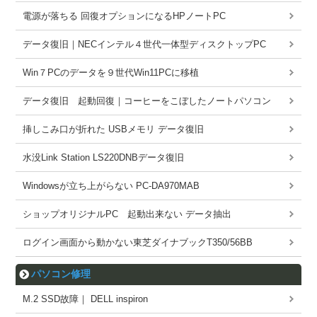
電源が落ちる 回復オプションになるHPノートPC
データ復旧｜NECインテル４世代一体型ディスクトップPC
Win７PCのデータを９世代Win11PCに移植
データ復旧 起動回復｜コーヒーをこぼしたノートパソコン
挿しこみ口が折れた USBメモリ データ復旧
水没Link Station LS220DNBデータ復旧
Windowsが立ち上がらない PC-DA970MAB
ショップオリジナルPC 起動出来ない データ抽出
ログイン画面から動かない東芝ダイナブックT350/56BB
パソコン修理
M.2 SSD故障｜ DELL inspiron