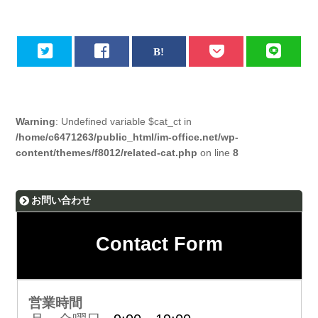
Warning
: Undefined variable $cat_ct in
/home/c6471263/public_html/im-office.net/wp-
content/themes/f8012/related-cat.php
on line
8
お問い合わせ
Contact Form
営業時間