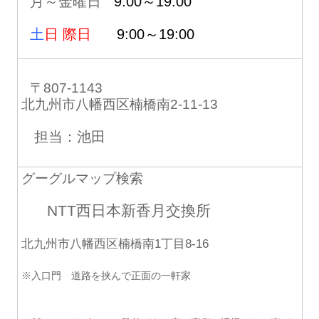
月～金曜日
9:00～19:00
土
日 際日
9:00～19:00
〒807-1143
北九州市八幡西区楠橋南2-11-13
担当：池田
グーグルマップ検索
NTT西日本新香月交換所
北九州市八幡西区楠橋南1丁目8-16
※入口門 道路を挟んで正面の一軒家