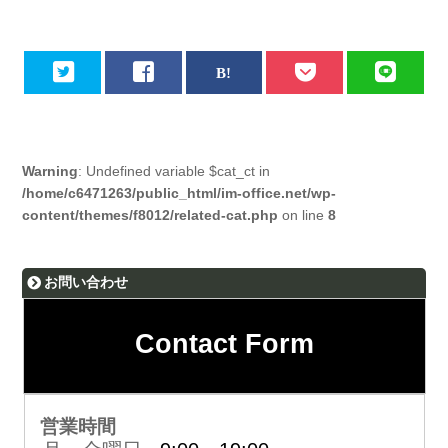
Warning
: Undefined variable $cat_ct in
/home/c6471263/public_html/im-office.net/wp-
content/themes/f8012/related-cat.php
on line
8
お問い合わせ
Contact Form
営業時間