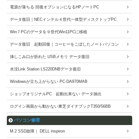
電源が落ちる 回復オプションになるHPノートPC
データ復旧｜NECインテル４世代一体型ディスクトップPC
Win７PCのデータを９世代Win11PCに移植
データ復旧 起動回復｜コーヒーをこぼしたノートパソコン
挿しこみ口が折れた USBメモリ データ復旧
水没Link Station LS220DNBデータ復旧
Windowsが立ち上がらない PC-DA970MAB
ショップオリジナルPC 起動出来ない データ抽出
ログイン画面から動かない東芝ダイナブックT350/56BB
パソコン修理
M.2 SSD故障｜ DELL inspiron