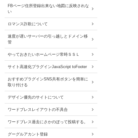
FBページ住所登録出来ない地図に反映されな
い
ロマンス詐欺について
速度が遅いサーバーの引っ越しとドメイン移
管
やっておきたいホームページ常時ＳＳＬ
サイト高速化プラグインJavaScript toFooter
おすすめプラグインSNS共有ボタンを簡単に
取り付ける
デザイン優先のサイトについて
ワードブレスレイアウトの不具合
ワードブレス過去にさかのぼって投稿する。
グーグルアカント登録