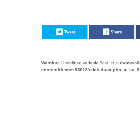
Tweet
Share
Warning
: Undefined variable $cat_ct in
/home/c6
content/themes/f8012/related-cat.php
on line
8