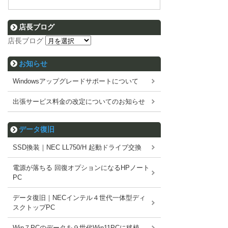
店長ブログ
店長ブログ
お知らせ
Windowsアップグレードサポートについて
出張サービス料金の改定についてのお知らせ
データ復旧
SSD換装｜NEC LL750/H 起動ドライブ交換
電源が落ちる 回復オプションになるHPノート
PC
データ復旧｜NECインテル４世代一体型ディ
スクトップPC
Win７PCのデータを９世代Win11PCに移植