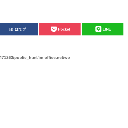
はてブ
Pocket
LINE
471263/public_html/im-office.net/wp-