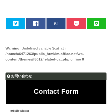
Warning
: Undefined variable $cat_ct in
/home/c6471263/public_html/im-office.net/wp-
content/themes/f8012/related-cat.php
on line
8
お問い合わせ
Contact Form