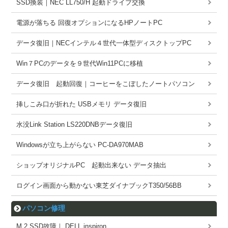
SSD換装｜NEC LL750/H 起動ドライブ交換
電源が落ちる 回復オプションになるHPノートPC
データ復旧｜NECインテル４世代一体型ディスクトップPC
Win７PCのデータを９世代Win11PCに移植
データ復旧 起動回復｜コーヒーをこぼしたノートパソコン
挿しこみ口が折れた USBメモリ データ復旧
水没Link Station LS220DNBデータ復旧
Windowsが立ち上がらない PC-DA970MAB
ショップオリジナルPC 起動出来ない データ抽出
ログイン画面から動かない東芝ダイナブックT350/56BB
パソコン修理
M.2 SSD故障｜ DELL inspiron