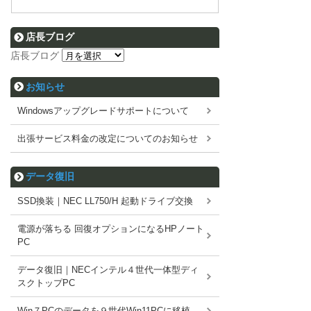
店長ブログ
店長ブログ
お知らせ
Windowsアップグレードサポートについて
出張サービス料金の改定についてのお知らせ
データ復旧
SSD換装｜NEC LL750/H 起動ドライブ交換
電源が落ちる 回復オプションになるHPノート
PC
データ復旧｜NECインテル４世代一体型ディ
スクトップPC
Win７PCのデータを９世代Win11PCに移植