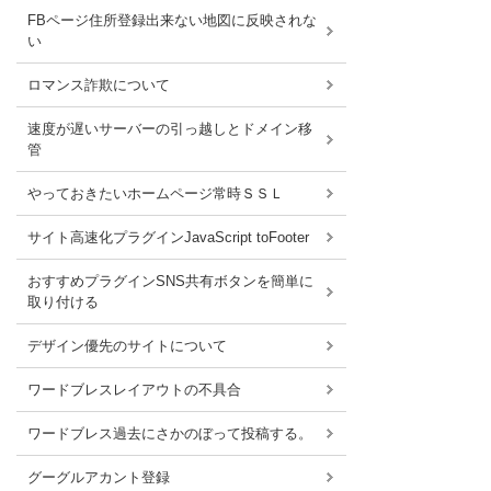
FBページ住所登録出来ない地図に反映されな
い
ロマンス詐欺について
速度が遅いサーバーの引っ越しとドメイン移
管
やっておきたいホームページ常時ＳＳＬ
サイト高速化プラグインJavaScript toFooter
おすすめプラグインSNS共有ボタンを簡単に
取り付ける
デザイン優先のサイトについて
ワードブレスレイアウトの不具合
ワードブレス過去にさかのぼって投稿する。
グーグルアカント登録