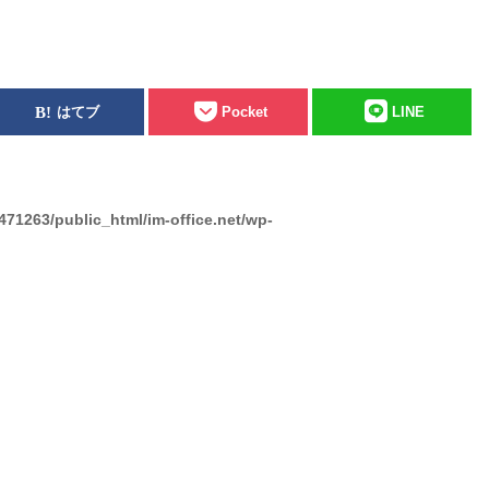
はてブ
Pocket
LINE
471263/public_html/im-office.net/wp-