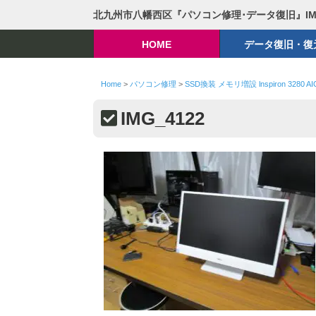
北九州市八幡西区『パソコン修理･データ復旧』I
HOME
データ復旧・復
Home
>
パソコン修理
>
SSD換装 メモリ増設 lnspiron 3280 AI
IMG_4122