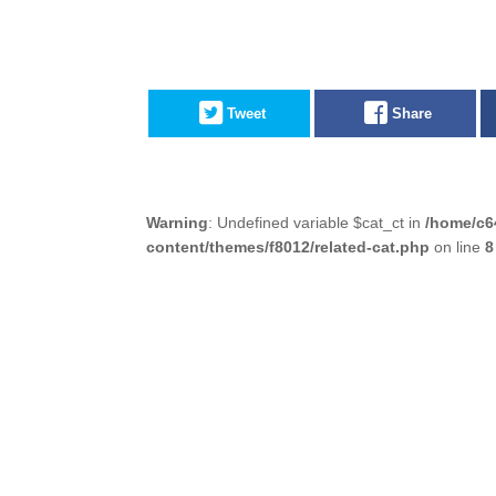
Tweet
Share
Warning
: Undefined variable $cat_ct in
/home/c6
content/themes/f8012/related-cat.php
on line
8