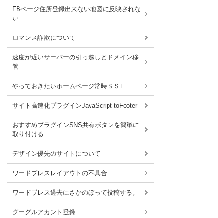
FBページ住所登録出来ない地図に反映されな
い
ロマンス詐欺について
速度が遅いサーバーの引っ越しとドメイン移
管
やっておきたいホームページ常時ＳＳＬ
サイト高速化プラグインJavaScript toFooter
おすすめプラグインSNS共有ボタンを簡単に
取り付ける
デザイン優先のサイトについて
ワードブレスレイアウトの不具合
ワードブレス過去にさかのぼって投稿する。
グーグルアカント登録