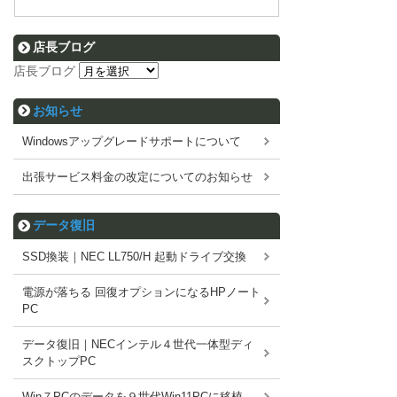
店長ブログ
店長ブログ
お知らせ
Windowsアップグレードサポートについて
出張サービス料金の改定についてのお知らせ
データ復旧
SSD換装｜NEC LL750/H 起動ドライブ交換
電源が落ちる 回復オプションになるHPノート
PC
データ復旧｜NECインテル４世代一体型ディ
スクトップPC
Win７PCのデータを９世代Win11PCに移植