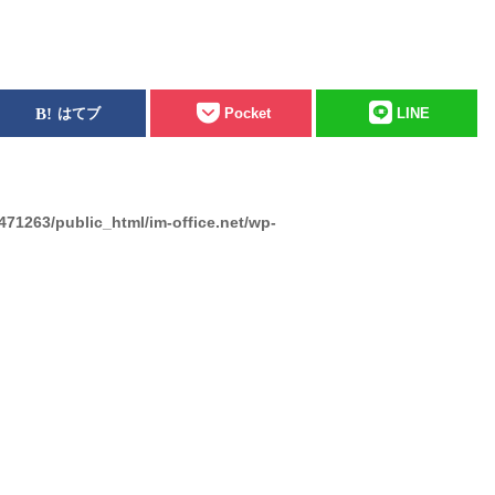
はてブ
Pocket
LINE
471263/public_html/im-office.net/wp-