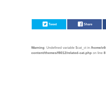
Tweet
Share
Warning
: Undefined variable $cat_ct in
/home/c6
content/themes/f8012/related-cat.php
on line
8