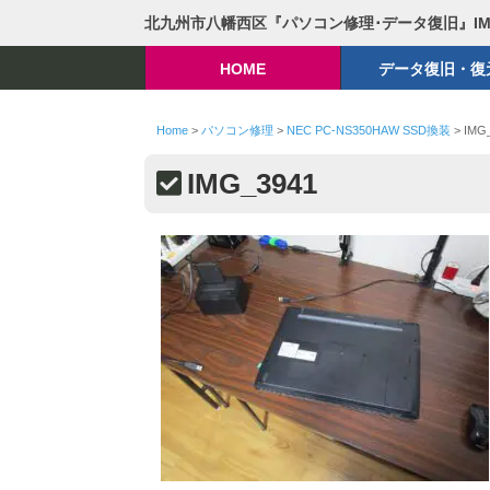
北九州市八幡西区『パソコン修理･データ復旧』I
HOME
データ復旧・復
Home
>
パソコン修理
>
NEC PC-NS350HAW SSD換装
>
IMG
IMG_3941