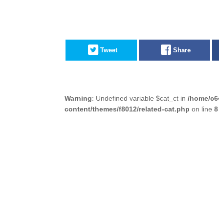
Tweet
Share
Warning
: Undefined variable $cat_ct in
/home/c6
content/themes/f8012/related-cat.php
on line
8