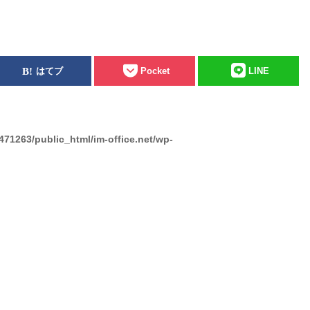
はてブ
Pocket
LINE
471263/public_html/im-office.net/wp-