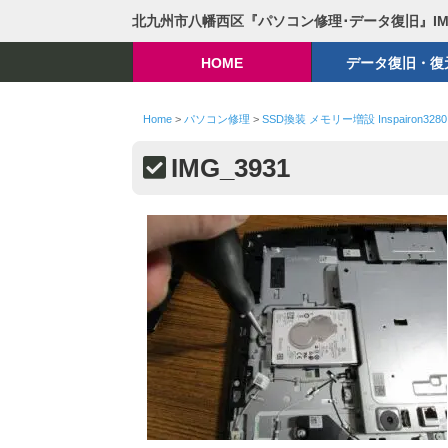
北九州市八幡西区『パソコン修理･データ復旧』I
HOME
データ復旧・復
Home
>
パソコン修理
>
SSD換装 メモリー増設 Inspairon3280
IMG_3931