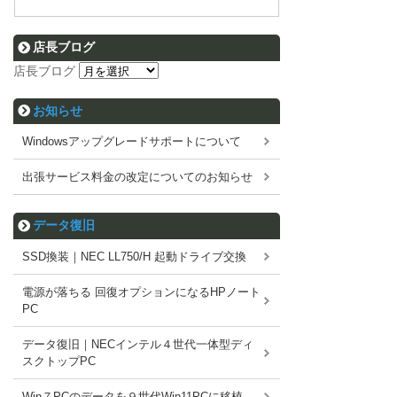
店長ブログ
店長ブログ
お知らせ
Windowsアップグレードサポートについて
出張サービス料金の改定についてのお知らせ
データ復旧
SSD換装｜NEC LL750/H 起動ドライブ交換
電源が落ちる 回復オプションになるHPノート
PC
データ復旧｜NECインテル４世代一体型ディ
スクトップPC
Win７PCのデータを９世代Win11PCに移植