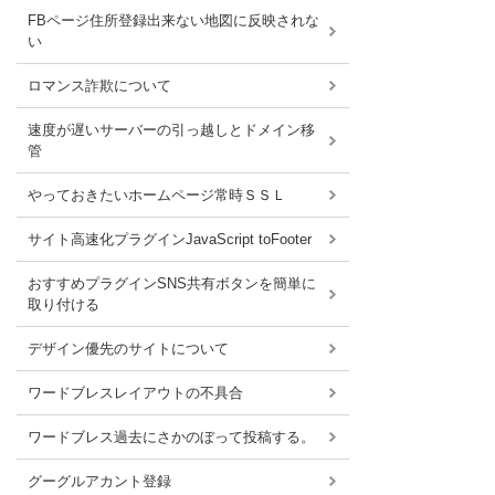
FBページ住所登録出来ない地図に反映されな
い
ロマンス詐欺について
速度が遅いサーバーの引っ越しとドメイン移
管
やっておきたいホームページ常時ＳＳＬ
サイト高速化プラグインJavaScript toFooter
おすすめプラグインSNS共有ボタンを簡単に
取り付ける
デザイン優先のサイトについて
ワードブレスレイアウトの不具合
ワードブレス過去にさかのぼって投稿する。
グーグルアカント登録