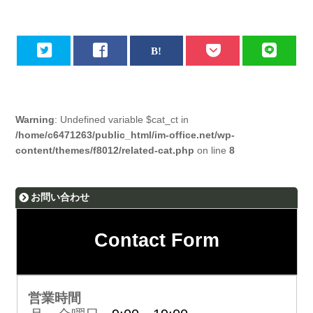
Warning
: Undefined variable $cat_ct in
/home/c6471263/public_html/im-office.net/wp-
content/themes/f8012/related-cat.php
on line
8
お問い合わせ
Contact Form
営業時間