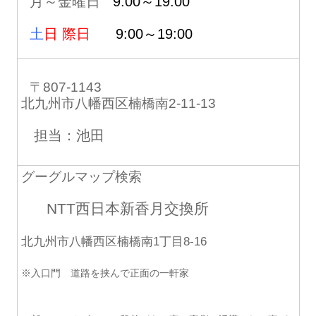
月～金曜日
9:00～19:00
土
日 際日
9:00～19:00
〒807-1143
北九州市八幡西区楠橋南2-11-13
担当：池田
グーグルマップ検索
NTT西日本新香月交換所
北九州市八幡西区楠橋南1丁目8-16
※入口門 道路を挟んで正面の一軒家