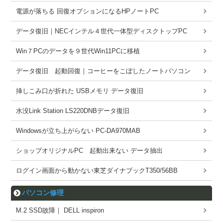
電源が落ちる 回復オプションになるHPノートPC
データ復旧｜NECインテル４世代一体型ディスクトップPC
Win７PCのデータを９世代Win11PCに移植
データ復旧 起動回復｜コーヒーをこぼしたノートパソコン
挿しこみ口が折れた USBメモリ データ復旧
水没Link Station LS220DNBデータ復旧
Windowsが立ち上がらない PC-DA970MAB
ショップオリジナルPC 起動出来ない データ抽出
ログイン画面から動かない東芝ダイナブックT350/56BB
パソコン修理
M.2 SSD故障｜ DELL inspiron