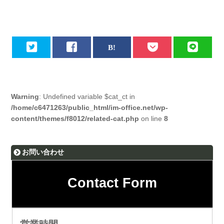
Warning
: Undefined variable $cat_ct in
/home/c6471263/public_html/im-office.net/wp-
content/themes/f8012/related-cat.php
on line
8
お問い合わせ
Contact Form