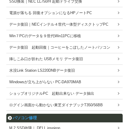
SSD換装｜NEC LL750/H 起動ドライブ交換
電源が落ちる 回復オプションになるHPノートPC
データ復旧｜NECインテル４世代一体型ディスクトップPC
Win７PCのデータを９世代Win11PCに移植
データ復旧 起動回復｜コーヒーをこぼしたノートパソコン
挿しこみ口が折れた USBメモリ データ復旧
水没Link Station LS220DNBデータ復旧
Windowsが立ち上がらない PC-DA970MAB
ショップオリジナルPC 起動出来ない データ抽出
ログイン画面から動かない東芝ダイナブックT350/56BB
パソコン修理
M.2 SSD故障｜ DELL inspiron