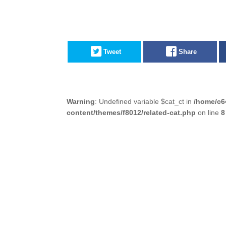
Tweet
Share
Warning
: Undefined variable $cat_ct in
/home/c6
content/themes/f8012/related-cat.php
on line
8