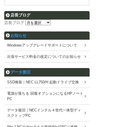
店長ブログ
店長ブログ
お知らせ
Windowsアップグレードサポートについて
出張サービス料金の改定についてのお知らせ
データ復旧
SSD換装｜NEC LL750/H 起動ドライブ交換
電源が落ちる 回復オプションになるHPノート
PC
データ復旧｜NECインテル４世代一体型ディ
スクトップPC
Win７PCのデータを９世代Win11PCに移植