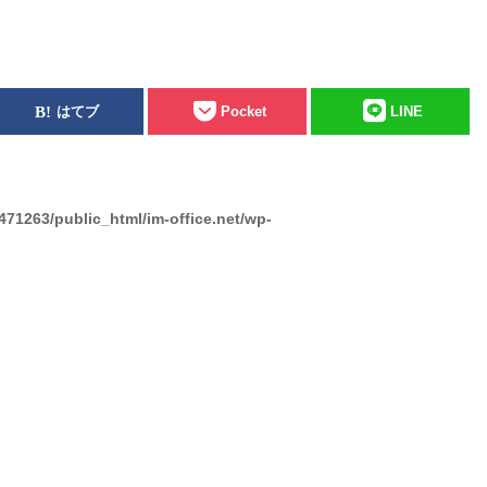
はてブ
Pocket
LINE
471263/public_html/im-office.net/wp-