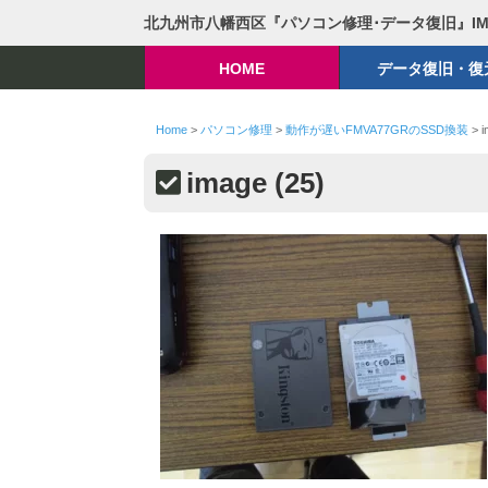
北九州市八幡西区『パソコン修理･データ復旧』I
HOME
データ復旧・復
Home
>
パソコン修理
>
動作が遅いFMVA77GRのSSD換装
>
i
image (25)