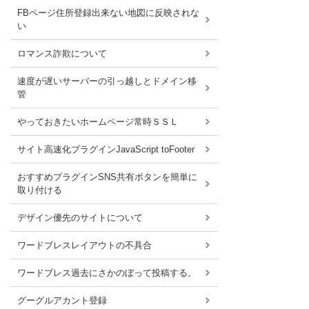
FBページ住所登録出来ない地図に反映されな
い
ロマンス詐欺について
速度が遅いサーバーの引っ越しとドメイン移
管
やっておきたいホームページ常時ＳＳＬ
サイト高速化プラグインJavaScript toFooter
おすすめプラグインSNS共有ボタンを簡単に
取り付ける
デザイン優先のサイトについて
ワードブレスレイアウトの不具合
ワードブレス過去にさかのぼって投稿する。
グーグルアカント登録