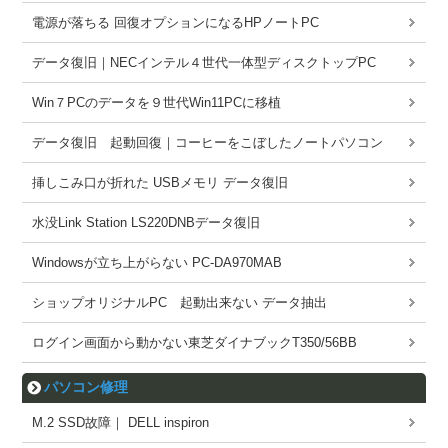
電源が落ちる 回復オプションになるHPノートPC
データ復旧｜NECインテル４世代一体型ディスクトップPC
Win７PCのデータを９世代Win11PCに移植
データ復旧 起動回復｜コーヒーをこぼしたノートパソコン
挿しこみ口が折れた USBメモリ データ復旧
水没Link Station LS220DNBデータ復旧
Windowsが立ち上がらない PC-DA970MAB
ショップオリジナルPC 起動出来ない データ抽出
ログイン画面から動かない東芝ダイナブックT350/56BB
パソコン修理
M.2 SSD故障｜ DELL inspiron