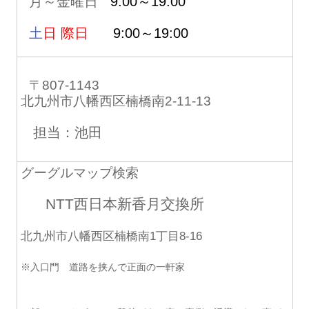
月～金曜日
9:00～19:00
土
日 際日
9:00～19:00
〒807-1143
北九州市八幡西区楠橋南2-11-13
担当：池田
グーグルマップ検索
NTT西日本新香月交換所
北九州市八幡西区楠橋南1丁目8-16
※入口門 道路を挟んで正面の一軒家