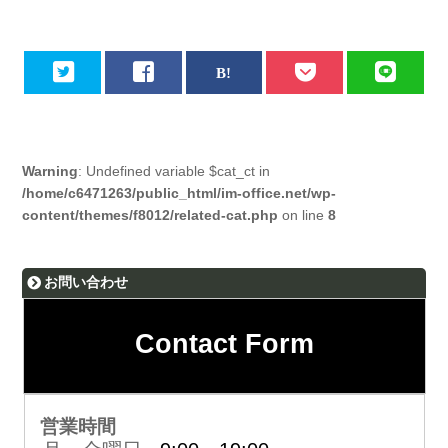
Warning
: Undefined variable $cat_ct in
/home/c6471263/public_html/im-office.net/wp-
content/themes/f8012/related-cat.php
on line
8
お問い合わせ
Contact Form
営業時間