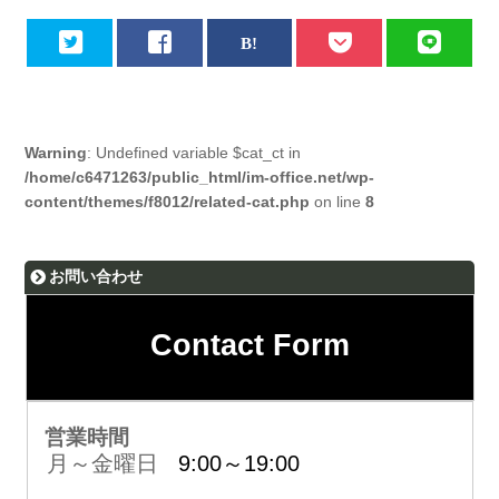
Warning
: Undefined variable $cat_ct in
/home/c6471263/public_html/im-office.net/wp-
content/themes/f8012/related-cat.php
on line
8
お問い合わせ
Contact Form
営業時間
月～金曜日
9:00～19:00