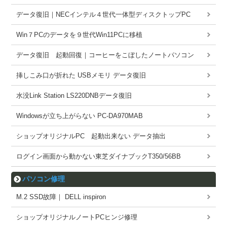
データ復旧｜NECインテル４世代一体型ディスクトップPC
Win７PCのデータを９世代Win11PCに移植
データ復旧 起動回復｜コーヒーをこぼしたノートパソコン
挿しこみ口が折れた USBメモリ データ復旧
水没Link Station LS220DNBデータ復旧
Windowsが立ち上がらない PC-DA970MAB
ショップオリジナルPC 起動出来ない データ抽出
ログイン画面から動かない東芝ダイナブックT350/56BB
パソコン修理
M.2 SSD故障｜ DELL inspiron
ショップオリジナルノートPCヒンジ修理