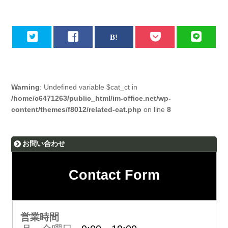
Warning
: Undefined variable $cat_ct in
/home/c6471263/public_html/im-office.net/wp-
content/themes/f8012/related-cat.php
on line
8
お問い合わせ
Contact Form
営業時間