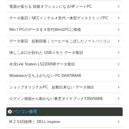
電源が落ちる 回復オプションになるHPノートPC
データ復旧｜NECインテル４世代一体型ディスクトップPC
Win７PCのデータを９世代Win11PCに移植
データ復旧 起動回復｜コーヒーをこぼしたノートパソコン
挿しこみ口が折れた USBメモリ データ復旧
水没Link Station LS220DNBデータ復旧
Windowsが立ち上がらない PC-DA970MAB
ショップオリジナルPC 起動出来ない データ抽出
ログイン画面から動かない東芝ダイナブックT350/56BB
パソコン修理
M.2 SSD故障｜ DELL inspiron