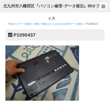
北九州市八幡西区『パソコン修理･データ復旧』IMオフ
ィス
Home
>
データ復旧
>
壊れて動かないLenovo G440データ抽出
>
P1090437
P1090437