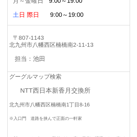
月～金曜日
9:00～19:00
土
日 際日
9:00～19:00
〒807-1143
北九州市八幡西区楠橋南2-11-13
担当：池田
グーグルマップ検索
NTT西日本新香月交換所
北九州市八幡西区楠橋南1丁目8-16
※入口門 道路を挟んで正面の一軒家