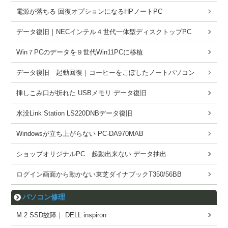
電源が落ちる 回復オプションになるHPノートPC
データ復旧｜NECインテル４世代一体型ディスクトップPC
Win７PCのデータを９世代Win11PCに移植
データ復旧 起動回復｜コーヒーをこぼしたノートパソコン
挿しこみ口が折れた USBメモリ データ復旧
水没Link Station LS220DNBデータ復旧
Windowsが立ち上がらない PC-DA970MAB
ショップオリジナルPC 起動出来ない データ抽出
ログイン画面から動かない東芝ダイナブックT350/56BB
パソコン修理
M.2 SSD故障｜ DELL inspiron