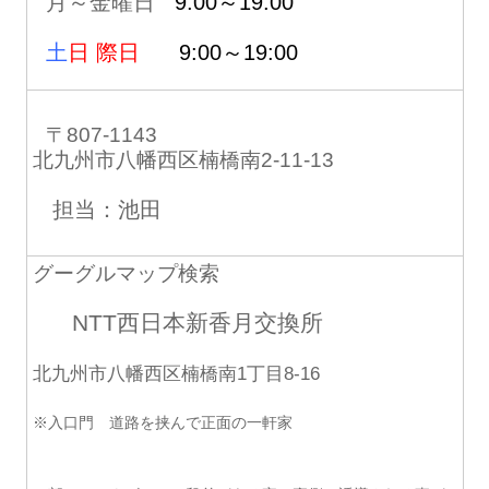
月～金曜日
9:00～19:00
土
日 際日
9:00～19:00
〒807-1143
北九州市八幡西区楠橋南2-11-13
担当：池田
グーグルマップ検索
NTT西日本新香月交換所
北九州市八幡西区楠橋南1丁目8-16
※入口門 道路を挟んで正面の一軒家