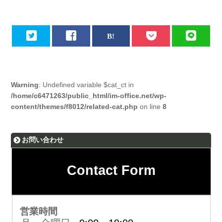
Warning
: Undefined variable $cat_ct in
/home/c6471263/public_html/im-office.net/wp-
content/themes/f8012/related-cat.php
on line
8
お問い合わせ
Contact Form
営業時間