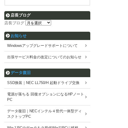
店長ブログ
店長ブログ
お知らせ
Windowsアップグレードサポートについて
出張サービス料金の改定についてのお知らせ
データ復旧
SSD換装｜NEC LL750/H 起動ドライブ交換
電源が落ちる 回復オプションになるHPノート
PC
データ復旧｜NECインテル４世代一体型ディ
スクトップPC
Win７PCのデータを９世代Win11PCに移植