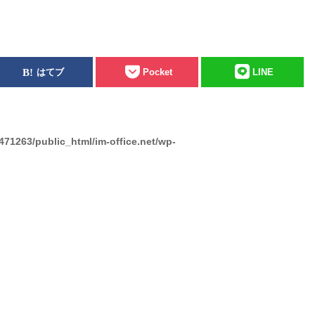
はてブ
Pocket
LINE
471263/public_html/im-office.net/wp-