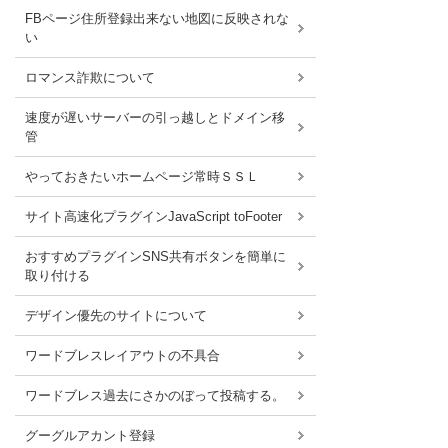
FBページ住所登録出来ない地図に反映されな
い
ロマンス詐欺について
速度が遅いサーバーの引っ越しとドメイン移
管
やっておきたいホームページ常時ＳＳＬ
サイト高速化プラグインJavaScript toFooter
おすすめプラグインSNS共有ボタンを簡単に
取り付ける
デザイン優先のサイトについて
ワードブレスレイアウトの不具合
ワードブレス過去にさかのぼって投稿する。
グーグルアカント登録