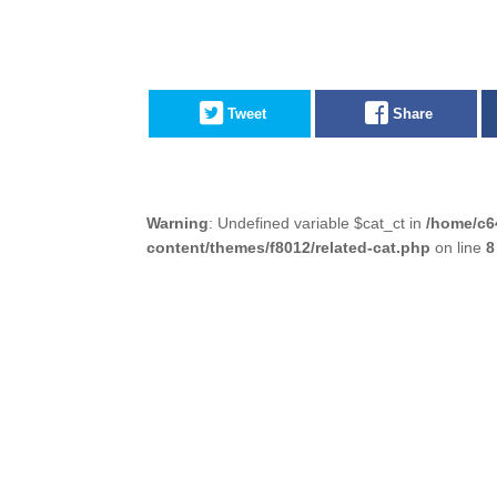
Tweet
Share
Warning
: Undefined variable $cat_ct in
/home/c6
content/themes/f8012/related-cat.php
on line
8