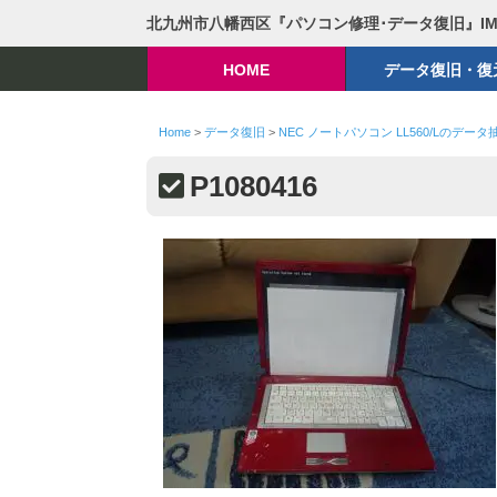
北九州市八幡西区『パソコン修理･データ復旧』I
HOME
データ復旧・復
Home
>
データ復旧
>
NEC ノートパソコン LL560/Lのデータ
P1080416