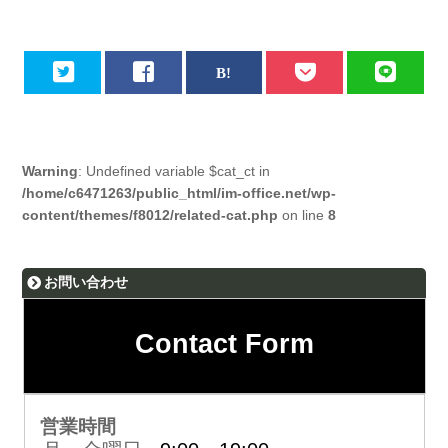
Warning
: Undefined variable $cat_ct in
/home/c6471263/public_html/im-office.net/wp-
content/themes/f8012/related-cat.php
on line
8
お問い合わせ
Contact Form
営業時間