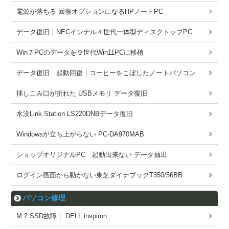
電源が落ちる 回復オプションになるHPノートPC
データ復旧｜NECインテル４世代一体型ディスクトップPC
Win７PCのデータを９世代Win11PCに移植
データ復旧 起動回復｜コーヒーをこぼしたノートパソコン
挿しこみ口が折れた USBメモリ データ復旧
水没Link Station LS220DNBデータ復旧
Windowsが立ち上がらない PC-DA970MAB
ショップオリジナルPC 起動出来ない データ抽出
ログイン画面から動かない東芝ダイナブックT350/56BB
パソコン修理
M.2 SSD故障｜ DELL inspiron