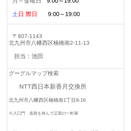
月～金曜日
9:00～19:00
土
日 際日
9:00～19:00
〒807-1143
北九州市八幡西区楠橋南2-11-13
担当：池田
グーグルマップ検索
NTT西日本新香月交換所
北九州市八幡西区楠橋南1丁目8-16
※入口門 道路を挟んで正面の一軒家