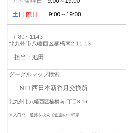
月～金曜日
9:00～19:00
土
日 際日
9:00～19:00
〒807-1143
北九州市八幡西区楠橋南2-11-13
担当：池田
グーグルマップ検索
NTT西日本新香月交換所
北九州市八幡西区楠橋南1丁目8-16
※入口門 道路を挟んで正面の一軒家