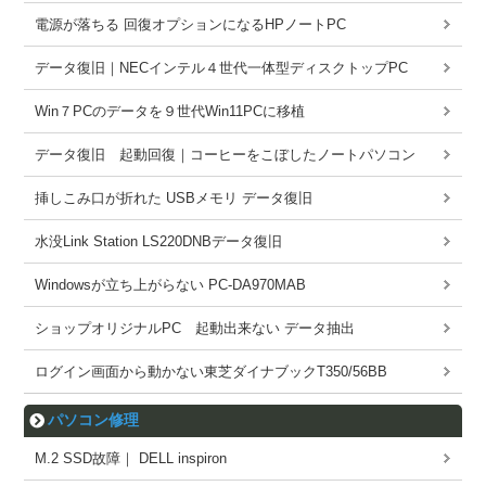
電源が落ちる 回復オプションになるHPノートPC
データ復旧｜NECインテル４世代一体型ディスクトップPC
Win７PCのデータを９世代Win11PCに移植
データ復旧 起動回復｜コーヒーをこぼしたノートパソコン
挿しこみ口が折れた USBメモリ データ復旧
水没Link Station LS220DNBデータ復旧
Windowsが立ち上がらない PC-DA970MAB
ショップオリジナルPC 起動出来ない データ抽出
ログイン画面から動かない東芝ダイナブックT350/56BB
パソコン修理
M.2 SSD故障｜ DELL inspiron