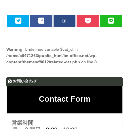
Warning
: Undefined variable $cat_ct in
/home/c6471263/public_html/im-office.net/wp-
content/themes/f8012/related-cat.php
on line
8
お問い合わせ
Contact Form
営業時間