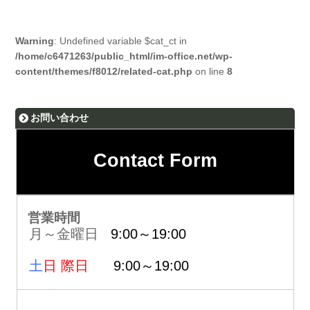
Warning
: Undefined variable $cat_ct in
/home/c6471263/public_html/im-office.net/wp-
content/themes/f8012/related-cat.php
on line
8
お問い合わせ
Contact Form
営業時間
月～金曜日
9:00～19:00
土
日 際日
9:00～19:00