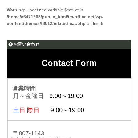
Warning
: Undefined variable $cat_ct in
/home/c6471263/public_html/im-office.net/wp-
content/themes/f8012/related-cat.php
on line
8
お問い合わせ
Contact Form
営業時間
月～金曜日
9:00～19:00
土
日 際日
9:00～19:00
〒807-1143