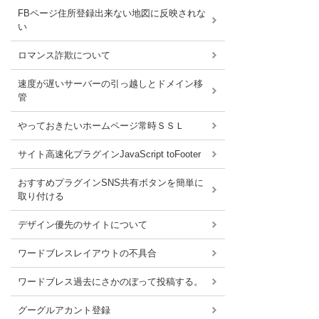
FBページ住所登録出来ない地図に反映されな
い
ロマンス詐欺について
速度が遅いサーバーの引っ越しとドメイン移
管
やっておきたいホームページ常時ＳＳＬ
サイト高速化プラグインJavaScript toFooter
おすすめプラグインSNS共有ボタンを簡単に
取り付ける
デザイン優先のサイトについて
ワードブレスレイアウトの不具合
ワードブレス過去にさかのぼって投稿する。
グーグルアカント登録