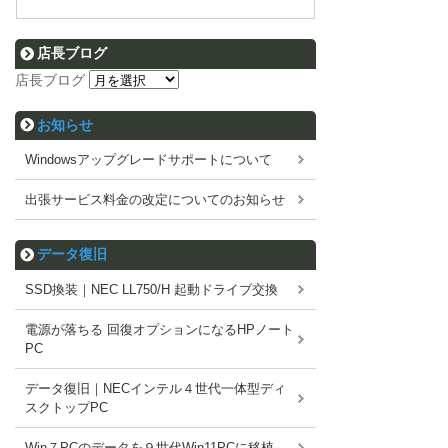
店長ブログ
店長ブログ
お知らせ
Windowsアップグレードサポートについて
出張サービス料金の改定についてのお知らせ
データ復旧
SSD換装｜NEC LL750/H 起動ドライブ交換
電源が落ちる 回復オプションになるHPノート
PC
データ復旧｜NECインテル４世代一体型ディ
スクトップPC
Win７PCのデータを９世代Win11PCに移植