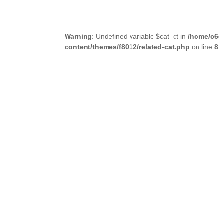
Warning
: Undefined variable $cat_ct in
/home/c6
content/themes/f8012/related-cat.php
on line
8