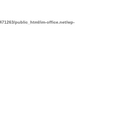
471263/public_html/im-office.net/wp-