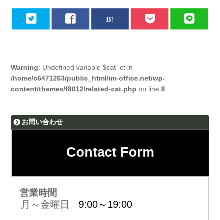
Warning
: Undefined variable $cat_ct in
/home/c6471263/public_html/im-office.net/wp-
content/themes/f8012/related-cat.php
on line
8
お問い合わせ
Contact Form
営業時間
月～金曜日
9:00～19:00