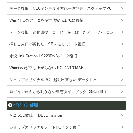
データ復旧｜NECインテル４世代一体型ディスクトップPC
Win７PCのデータを９世代Win11PCに移植
データ復旧 起動回復｜コーヒーをこぼしたノートパソコン
挿しこみ口が折れた USBメモリ データ復旧
水没Link Station LS220DNBデータ復旧
Windowsが立ち上がらない PC-DA970MAB
ショップオリジナルPC 起動出来ない データ抽出
ログイン画面から動かない東芝ダイナブックT350/56BB
パソコン修理
M.2 SSD故障｜ DELL inspiron
ショップオリジナルノートPCヒンジ修理