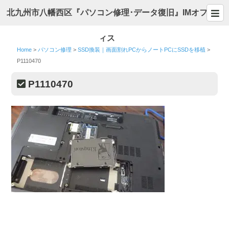
北九州市八幡西区『パソコン修理･データ復旧』IMオフ
ィス
Home
>
パソコン修理
>
SSD換装｜画面割れPCからノートPCにSSDを移植
>
P1110470
P1110470