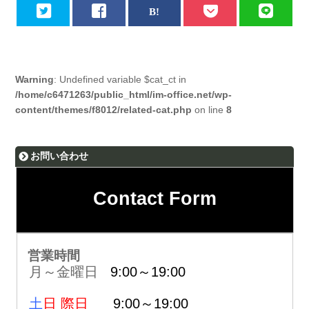
Warning
: Undefined variable $cat_ct in
/home/c6471263/public_html/im-office.net/wp-
content/themes/f8012/related-cat.php
on line
8
お問い合わせ
Contact Form
営業時間
月～金曜日
9:00～19:00
土
日 際日
9:00～19:00