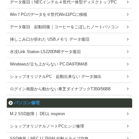
データ復旧｜NECインテル４世代一体型ディスクトップPC
Win７PCのデータを９世代Win11PCに移植
データ復旧 起動回復｜コーヒーをこぼしたノートパソコン
挿しこみ口が折れた USBメモリ データ復旧
水没Link Station LS220DNBデータ復旧
Windowsが立ち上がらない PC-DA970MAB
ショップオリジナルPC 起動出来ない データ抽出
ログイン画面から動かない東芝ダイナブックT350/56BB
パソコン修理
M.2 SSD故障｜ DELL inspiron
ショップオリジナルノートPCヒンジ修理
SSD換装｜NEC LL750/H 起動ドライブ交換