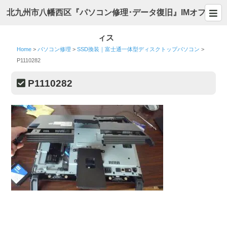
北九州市八幡西区『パソコン修理･データ復旧』IMオフ
ィス
Home
>
パソコン修理
>
SSD換装｜富士通一体型ディスクトップパソコン
>
P1110282
P1110282