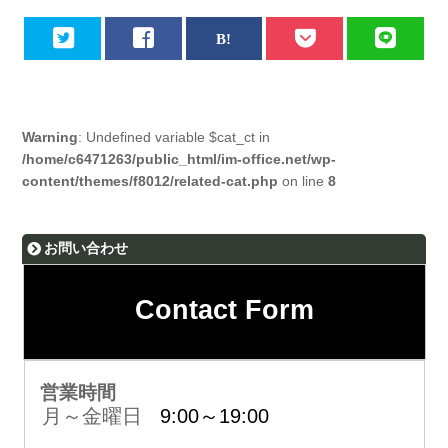
Warning
: Undefined variable $cat_ct in
/home/c6471263/public_html/im-office.net/wp-
content/themes/f8012/related-cat.php
on line
8
お問い合わせ
Contact Form
営業時間
月～金曜日
9:00～19:00