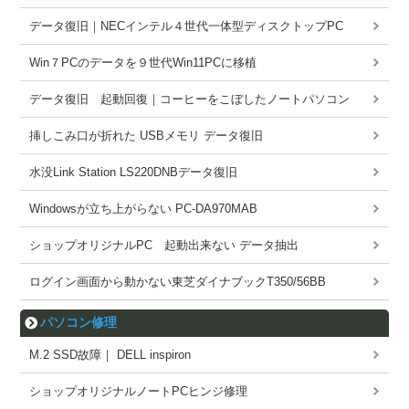
データ復旧｜NECインテル４世代一体型ディスクトップPC
Win７PCのデータを９世代Win11PCに移植
データ復旧 起動回復｜コーヒーをこぼしたノートパソコン
挿しこみ口が折れた USBメモリ データ復旧
水没Link Station LS220DNBデータ復旧
Windowsが立ち上がらない PC-DA970MAB
ショップオリジナルPC 起動出来ない データ抽出
ログイン画面から動かない東芝ダイナブックT350/56BB
パソコン修理
M.2 SSD故障｜ DELL inspiron
ショップオリジナルノートPCヒンジ修理