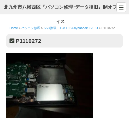
北九州市八幡西区『パソコン修理･データ復旧』IMオフ
ィス
Home
>
パソコン修理
>
SSD換装｜TOSHIBA dynabook JVF-U
>
P1110272
P1110272