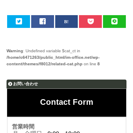
Warning
: Undefined variable $cat_ct in
/home/c6471263/public_html/im-office.net/wp-
content/themes/f8012/related-cat.php
on line
8
お問い合わせ
Contact Form
営業時間