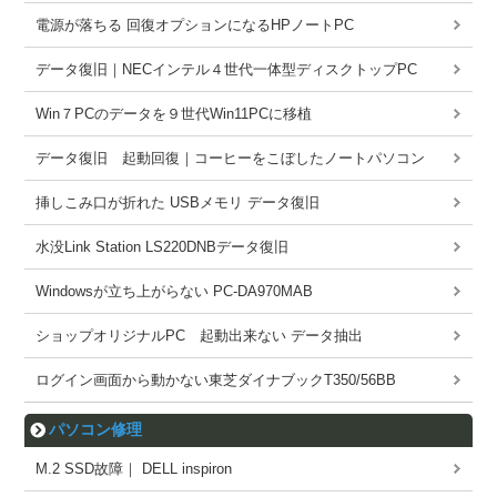
電源が落ちる 回復オプションになるHPノートPC
データ復旧｜NECインテル４世代一体型ディスクトップPC
Win７PCのデータを９世代Win11PCに移植
データ復旧 起動回復｜コーヒーをこぼしたノートパソコン
挿しこみ口が折れた USBメモリ データ復旧
水没Link Station LS220DNBデータ復旧
Windowsが立ち上がらない PC-DA970MAB
ショップオリジナルPC 起動出来ない データ抽出
ログイン画面から動かない東芝ダイナブックT350/56BB
パソコン修理
M.2 SSD故障｜ DELL inspiron