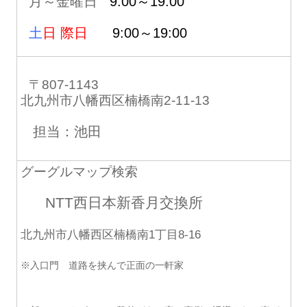
月～金曜日
9:00～19:00
土
日 際日
9:00～19:00
〒807-1143
北九州市八幡西区楠橋南2-11-13
担当：池田
グーグルマップ検索
NTT西日本新香月交換所
北九州市八幡西区楠橋南1丁目8-16
※入口門 道路を挟んで正面の一軒家