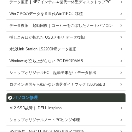
データ復旧｜NECインテル４世代一体型ディスクトップPC
Win７PCのデータを９世代Win11PCに移植
データ復旧 起動回復｜コーヒーをこぼしたノートパソコン
挿しこみ口が折れた USBメモリ データ復旧
水没Link Station LS220DNBデータ復旧
Windowsが立ち上がらない PC-DA970MAB
ショップオリジナルPC 起動出来ない データ抽出
ログイン画面から動かない東芝ダイナブックT350/56BB
パソコン修理
M.2 SSD故障｜ DELL inspiron
ショップオリジナルノートPCヒンジ修理
SSD換装｜NEC LL750/H 起動ドライブ交換