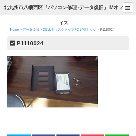
北九州市八幡西区『パソコン修理･データ復旧』IMオフ
ィス
Home
>
データ復旧
>
DELLディスクトップPC 起動しない
>
P1110024
P1110024