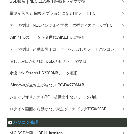
SSD換装｜NEC LL750/H 起動ドライブ交換
電源が落ちる 回復オプションになるHPノートPC
データ復旧｜NECインテル４世代一体型ディスクトップPC
Win７PCのデータを９世代Win11PCに移植
データ復旧 起動回復｜コーヒーをこぼしたノートパソコン
挿しこみ口が折れた USBメモリ データ復旧
水没Link Station LS220DNBデータ復旧
Windowsが立ち上がらない PC-DA970MAB
ショップオリジナルPC 起動出来ない データ抽出
ログイン画面から動かない東芝ダイナブックT350/56BB
パソコン修理
M.2 SSD故障｜ DELL inspiron