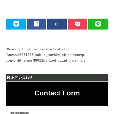
Warning
: Undefined variable $cat_ct in
/home/c6471263/public_html/im-office.net/wp-
content/themes/f8012/related-cat.php
on line
8
お問い合わせ
Contact Form