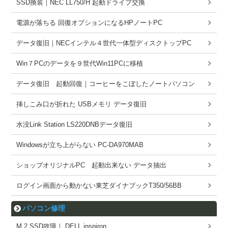
SSD換装｜NEC LL750/H 起動ドライブ交換
電源が落ちる 回復オプションになるHPノートPC
データ復旧｜NECインテル４世代一体型ディスクトップPC
Win７PCのデータを９世代Win11PCに移植
データ復旧 起動回復｜コーヒーをこぼしたノートパソコン
挿しこみ口が折れた USBメモリ データ復旧
水没Link Station LS220DNBデータ復旧
Windowsが立ち上がらない PC-DA970MAB
ショップオリジナルPC 起動出来ない データ抽出
ログイン画面から動かない東芝ダイナブックT350/56BB
パソコン修理
M.2 SSD故障｜ DELL inspiron