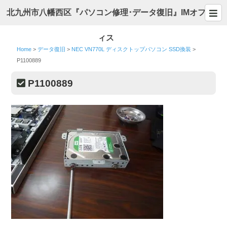
北九州市八幡西区『パソコン修理･データ復旧』IMオフ
ィス
Home
>
データ復旧
>
NEC VN770L ディスクトップパソコン SSD換装
>
P1100889
P1100889