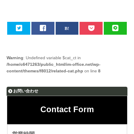
Warning
: Undefined variable $cat_ct in
/home/c6471263/public_html/im-office.net/wp-
content/themes/f8012/related-cat.php
on line
8
お問い合わせ
Contact Form