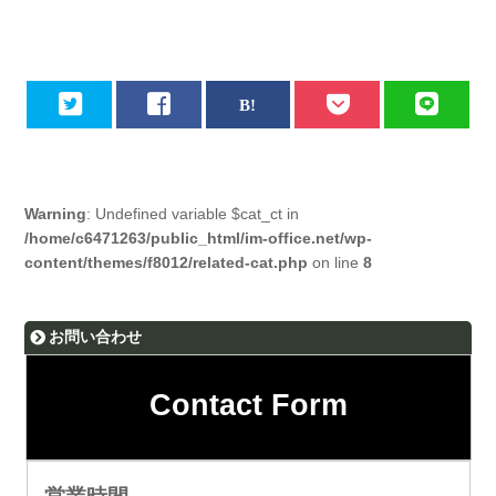
Warning
: Undefined variable $cat_ct in
/home/c6471263/public_html/im-office.net/wp-
content/themes/f8012/related-cat.php
on line
8
お問い合わせ
Contact Form