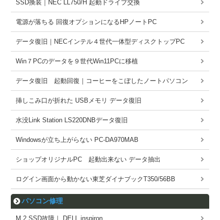
SSD換装｜NEC LL750/H 起動ドライブ交換
電源が落ちる 回復オプションになるHPノートPC
データ復旧｜NECインテル４世代一体型ディスクトップPC
Win７PCのデータを９世代Win11PCに移植
データ復旧 起動回復｜コーヒーをこぼしたノートパソコン
挿しこみ口が折れた USBメモリ データ復旧
水没Link Station LS220DNBデータ復旧
Windowsが立ち上がらない PC-DA970MAB
ショップオリジナルPC 起動出来ない データ抽出
ログイン画面から動かない東芝ダイナブックT350/56BB
パソコン修理
M.2 SSD故障｜ DELL inspiron