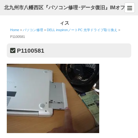
北九州市八幡西区『パソコン修理･データ復旧』IMオフ
ィス
Home
>
パソコン修理
>
DELL inspironノートPC 光学ドライブ取り換え
>
P1100581
P1100581