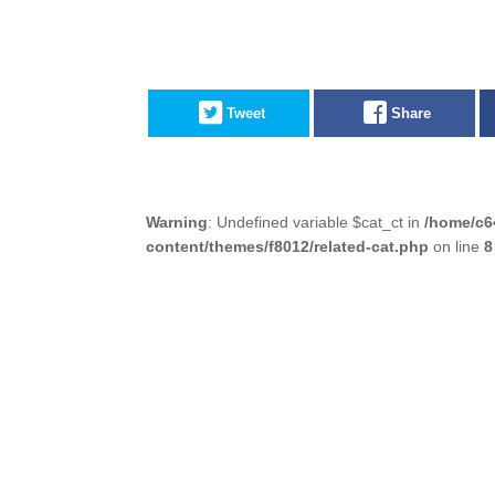
Tweet
Share
Warning
: Undefined variable $cat_ct in
/home/c6
content/themes/f8012/related-cat.php
on line
8