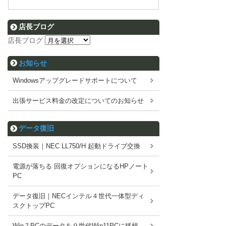
店長ブログ
店長ブログ
お知らせ
Windowsアップグレードサポートについて
出張サービス料金の改定についてのお知らせ
データ復旧
SSD換装｜NEC LL750/H 起動ドライブ交換
電源が落ちる 回復オプションになるHPノート
PC
データ復旧｜NECインテル４世代一体型ディ
スクトップPC
Win７PCのデータを９世代Win11PCに移植