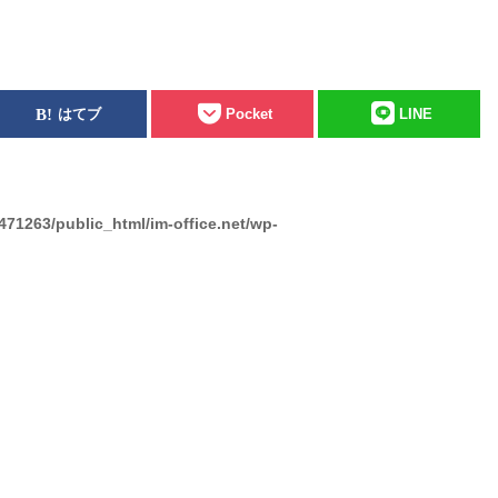
はてブ
Pocket
LINE
471263/public_html/im-office.net/wp-