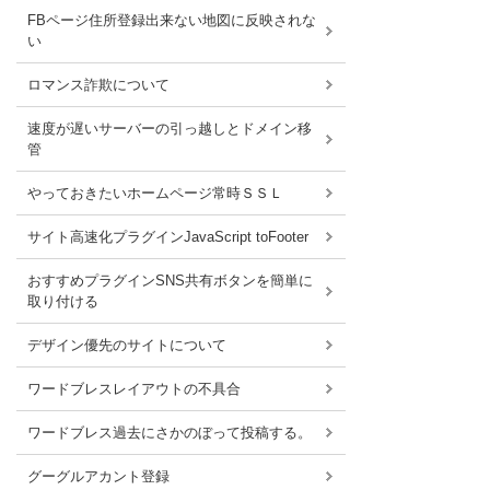
FBページ住所登録出来ない地図に反映されな
い
ロマンス詐欺について
速度が遅いサーバーの引っ越しとドメイン移
管
やっておきたいホームページ常時ＳＳＬ
サイト高速化プラグインJavaScript toFooter
おすすめプラグインSNS共有ボタンを簡単に
取り付ける
デザイン優先のサイトについて
ワードブレスレイアウトの不具合
ワードブレス過去にさかのぼって投稿する。
グーグルアカント登録