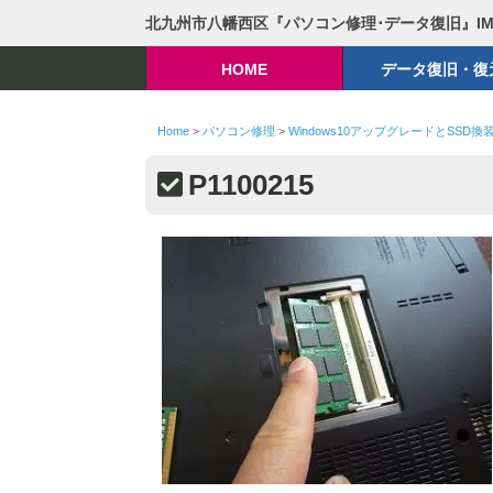
北九州市八幡西区『パソコン修理･データ復旧』I
HOME
データ復旧・復
Home
>
パソコン修理
>
Windows10アップグレードとSSD換装・
P1100215