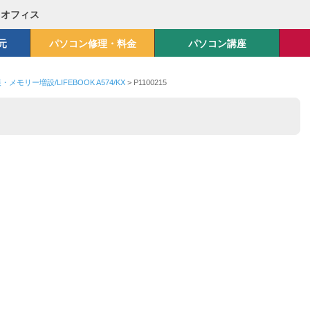
Mオフィス
元
パソコン修理・料金
パソコン講座
メモリー増設/LIFEBOOK A574/KX
>
P1100215