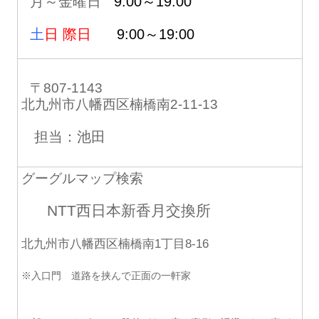
月～金曜日
9:00～19:00
土
日 際日
9:00～19:00
〒807-1143
北九州市八幡西区楠橋南2-11-13
担当：池田
グーグルマップ検索
NTT西日本新香月交換所
北九州市八幡西区楠橋南1丁目8-16
※入口門 道路を挟んで正面の一軒家