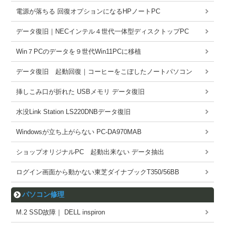
電源が落ちる 回復オプションになるHPノートPC
データ復旧｜NECインテル４世代一体型ディスクトップPC
Win７PCのデータを９世代Win11PCに移植
データ復旧 起動回復｜コーヒーをこぼしたノートパソコン
挿しこみ口が折れた USBメモリ データ復旧
水没Link Station LS220DNBデータ復旧
Windowsが立ち上がらない PC-DA970MAB
ショップオリジナルPC 起動出来ない データ抽出
ログイン画面から動かない東芝ダイナブックT350/56BB
パソコン修理
M.2 SSD故障｜ DELL inspiron