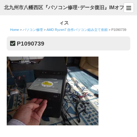
北九州市八幡西区『パソコン修理･データ復旧』IMオフ
ィス
Home
>
パソコン修理
>
AMD Ryzen7 自作パソコン組み立て依頼
>
P1090739
P1090739