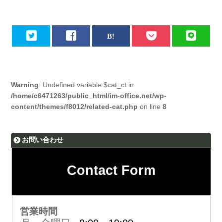
Warning
: Undefined variable $cat_ct in
/home/c6471263/public_html/im-office.net/wp-
content/themes/f8012/related-cat.php
on line
8
お問い合わせ
Contact Form
営業時間