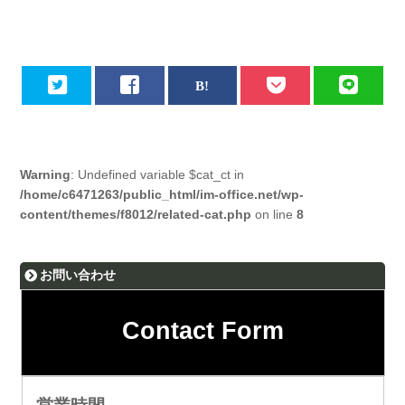
Warning
: Undefined variable $cat_ct in
/home/c6471263/public_html/im-office.net/wp-
content/themes/f8012/related-cat.php
on line
8
お問い合わせ
Contact Form