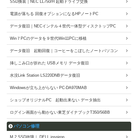
SSD換装｜NEC LL750/H 起動ドライブ交換
電源が落ちる 回復オプションになるHPノートPC
データ復旧｜NECインテル４世代一体型ディスクトップPC
Win７PCのデータを９世代Win11PCに移植
データ復旧 起動回復｜コーヒーをこぼしたノートパソコン
挿しこみ口が折れた USBメモリ データ復旧
水没Link Station LS220DNBデータ復旧
Windowsが立ち上がらない PC-DA970MAB
ショップオリジナルPC 起動出来ない データ抽出
ログイン画面から動かない東芝ダイナブックT350/56BB
パソコン修理
M.2 SSD故障｜ DELL inspiron