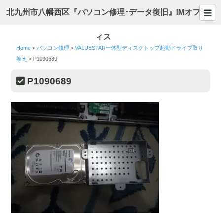
北九州市八幡西区『パソコン修理･データ復旧』IMオフ
ィス
Home
>
パソコン修理
>
VALUESTAR一体型ディスクトップ起動ドライブ取り
換え
>
P1090689
P1090689