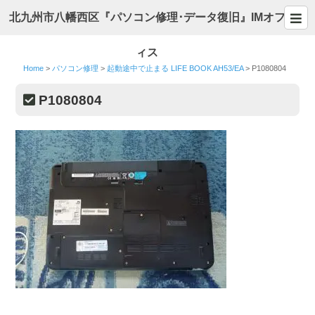
北九州市八幡西区『パソコン修理･データ復旧』IMオフ
ィス
Home
>
パソコン修理
>
起動途中で止まる LIFE BOOK AH53/EA
>
P1080804
P1080804