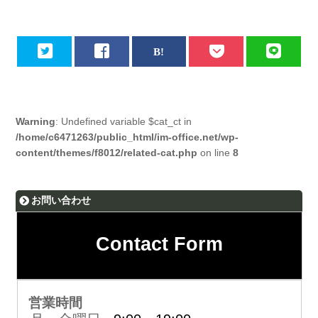
Warning
: Undefined variable $cat_ct in
/home/c6471263/public_html/im-office.net/wp-
content/themes/f8012/related-cat.php
on line
8
お問い合わせ
Contact Form
営業時間