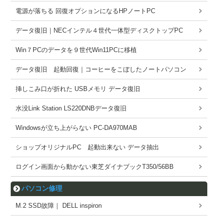
電源が落ちる 回復オプションになるHPノートPC
データ復旧｜NECインテル４世代一体型ディスクトップPC
Win７PCのデータを９世代Win11PCに移植
データ復旧 起動回復｜コーヒーをこぼしたノートパソコン
挿しこみ口が折れた USBメモリ データ復旧
水没Link Station LS220DNBデータ復旧
Windowsが立ち上がらない PC-DA970MAB
ショップオリジナルPC 起動出来ない データ抽出
ログイン画面から動かない東芝ダイナブックT350/56BB
パソコン修理
M.2 SSD故障｜ DELL inspiron