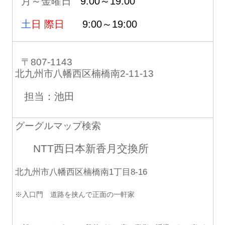
月～金曜日
9:00～19:00
土
日 際日
9:00～19:00
〒807-1143
北九州市八幡西区楠橋南2-11-13
担当：池田
グーグルマップ検索
NTT西日本新香月交換所
北九州市八幡西区楠橋南1丁目8-16
※入口門 道路を挟んで正面の一軒家