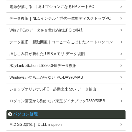
電源が落ちる 回復オプションになるHPノートPC
データ復旧｜NECインテル４世代一体型ディスクトップPC
Win７PCのデータを９世代Win11PCに移植
データ復旧 起動回復｜コーヒーをこぼしたノートパソコン
挿しこみ口が折れた USBメモリ データ復旧
水没Link Station LS220DNBデータ復旧
Windowsが立ち上がらない PC-DA970MAB
ショップオリジナルPC 起動出来ない データ抽出
ログイン画面から動かない東芝ダイナブックT350/56BB
パソコン修理
M.2 SSD故障｜ DELL inspiron