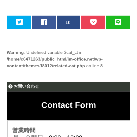
Warning
: Undefined variable $cat_ct in
/home/c6471263/public_html/im-office.net/wp-
content/themes/f8012/related-cat.php
on line
8
お問い合わせ
Contact Form
営業時間