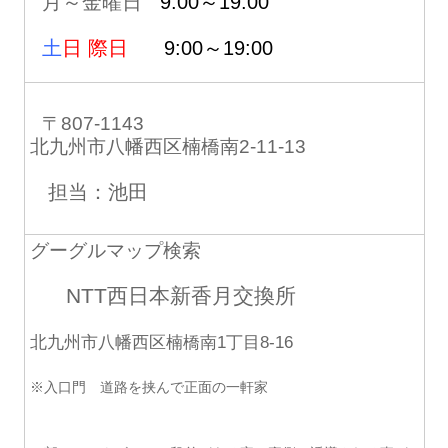
月～金曜日
9:00～19:00
土
日 際日
9:00～19:00
〒807-1143
北九州市八幡西区楠橋南2-11-13
担当：池田
グーグルマップ検索
NTT西日本新香月交換所
北九州市八幡西区楠橋南1丁目8-16
※入口門 道路を挟んで正面の一軒家